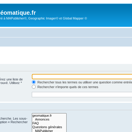
éomatique.fr
é à MAPublisher©, Geographic Imager© et Global Mapper ©
érez une liste de
Rechercher tous les termes ou utiliser une question comme entré
rouvé. Utilisez *
Rechercher n’importe quels de ces termes
echerche. Les sous-
option « Rechercher