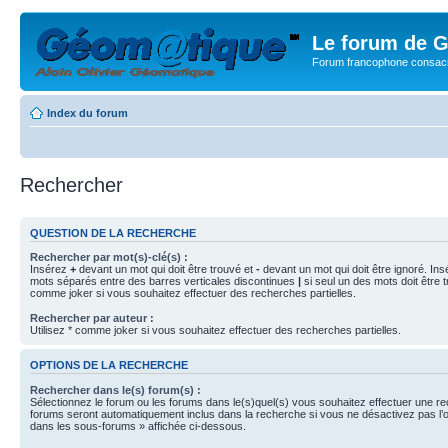
Le forum de G
Forum francophone consacr
Index du forum
Rechercher
QUESTION DE LA RECHERCHE
Rechercher par mot(s)-clé(s) :
Insérez
+
devant un mot qui doit être trouvé et
-
devant un mot qui doit être ignoré. Ins
mots séparés entre des barres verticales discontinues
|
si seul un des mots doit être t
comme joker si vous souhaitez effectuer des recherches partielles.
Rechercher par auteur :
Utilisez * comme joker si vous souhaitez effectuer des recherches partielles.
OPTIONS DE LA RECHERCHE
Rechercher dans le(s) forum(s) :
Sélectionnez le forum ou les forums dans le(s)quel(s) vous souhaitez effectuer une r
forums seront automatiquement inclus dans la recherche si vous ne désactivez pas l’
dans les sous-forums » affichée ci-dessous.