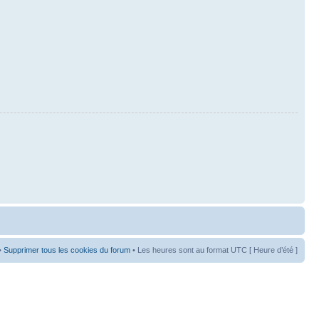
•
Supprimer tous les cookies du forum
• Les heures sont au format UTC [ Heure d’été ]