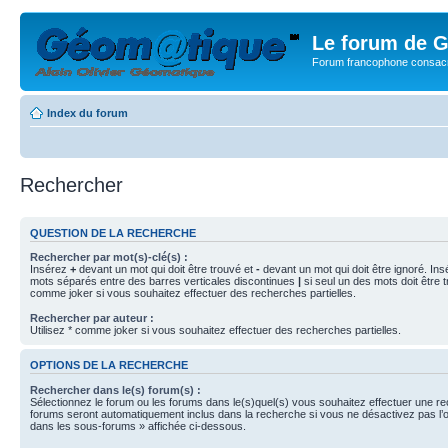
Le forum de G
Forum francophone consacr
Index du forum
Rechercher
QUESTION DE LA RECHERCHE
Rechercher par mot(s)-clé(s) :
Insérez
+
devant un mot qui doit être trouvé et
-
devant un mot qui doit être ignoré. Ins
mots séparés entre des barres verticales discontinues
|
si seul un des mots doit être t
comme joker si vous souhaitez effectuer des recherches partielles.
Rechercher par auteur :
Utilisez * comme joker si vous souhaitez effectuer des recherches partielles.
OPTIONS DE LA RECHERCHE
Rechercher dans le(s) forum(s) :
Sélectionnez le forum ou les forums dans le(s)quel(s) vous souhaitez effectuer une r
forums seront automatiquement inclus dans la recherche si vous ne désactivez pas l’
dans les sous-forums » affichée ci-dessous.