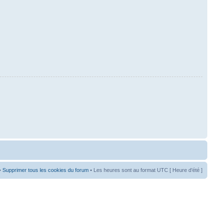
•
Supprimer tous les cookies du forum
• Les heures sont au format UTC [ Heure d’été ]