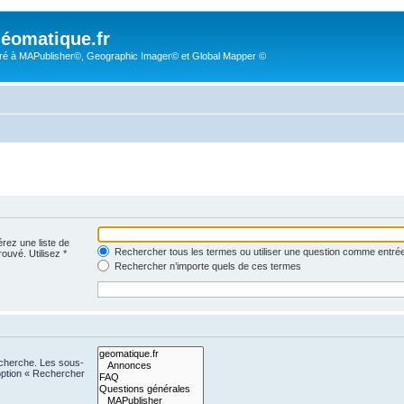
éomatique.fr
é à MAPublisher©, Geographic Imager© et Global Mapper ©
érez une liste de
Rechercher tous les termes ou utiliser une question comme entré
rouvé. Utilisez *
Rechercher n’importe quels de ces termes
echerche. Les sous-
option « Rechercher