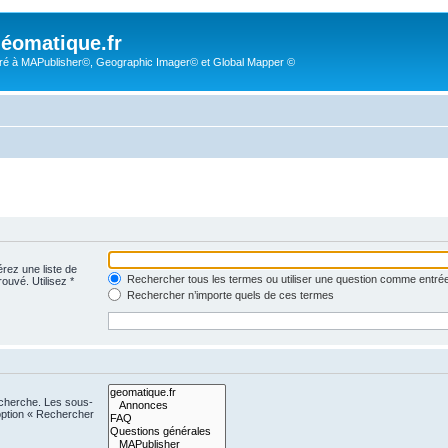
éomatique.fr
é à MAPublisher©, Geographic Imager© et Global Mapper ©
érez une liste de
Rechercher tous les termes ou utiliser une question comme entré
rouvé. Utilisez *
Rechercher n’importe quels de ces termes
echerche. Les sous-
option « Rechercher