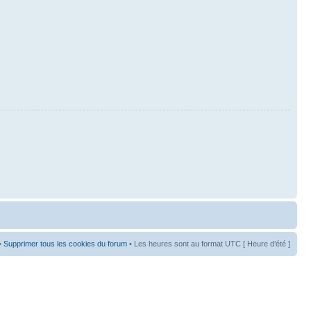
•
Supprimer tous les cookies du forum
• Les heures sont au format UTC [ Heure d’été ]