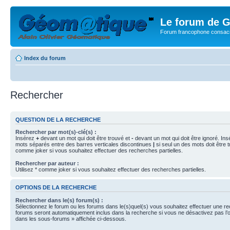
Le forum de G
Forum francophone consacr
Index du forum
Rechercher
QUESTION DE LA RECHERCHE
Rechercher par mot(s)-clé(s) :
Insérez
+
devant un mot qui doit être trouvé et
-
devant un mot qui doit être ignoré. Ins
mots séparés entre des barres verticales discontinues
|
si seul un des mots doit être t
comme joker si vous souhaitez effectuer des recherches partielles.
Rechercher par auteur :
Utilisez * comme joker si vous souhaitez effectuer des recherches partielles.
OPTIONS DE LA RECHERCHE
Rechercher dans le(s) forum(s) :
Sélectionnez le forum ou les forums dans le(s)quel(s) vous souhaitez effectuer une r
forums seront automatiquement inclus dans la recherche si vous ne désactivez pas l’
dans les sous-forums » affichée ci-dessous.