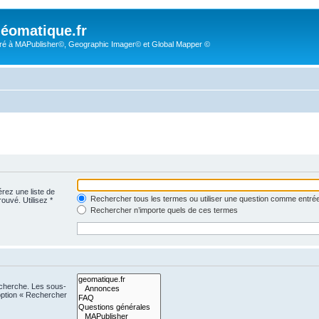
éomatique.fr
é à MAPublisher©, Geographic Imager© et Global Mapper ©
érez une liste de
Rechercher tous les termes ou utiliser une question comme entré
rouvé. Utilisez *
Rechercher n’importe quels de ces termes
echerche. Les sous-
option « Rechercher