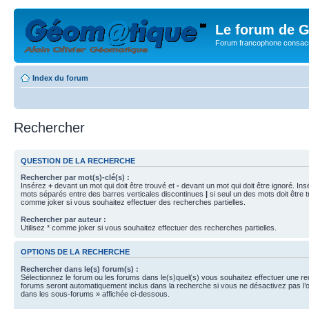
Le forum de G
Forum francophone consacr
Index du forum
Rechercher
QUESTION DE LA RECHERCHE
Rechercher par mot(s)-clé(s) :
Insérez
+
devant un mot qui doit être trouvé et
-
devant un mot qui doit être ignoré. Ins
mots séparés entre des barres verticales discontinues
|
si seul un des mots doit être t
comme joker si vous souhaitez effectuer des recherches partielles.
Rechercher par auteur :
Utilisez * comme joker si vous souhaitez effectuer des recherches partielles.
OPTIONS DE LA RECHERCHE
Rechercher dans le(s) forum(s) :
Sélectionnez le forum ou les forums dans le(s)quel(s) vous souhaitez effectuer une r
forums seront automatiquement inclus dans la recherche si vous ne désactivez pas l’
dans les sous-forums » affichée ci-dessous.