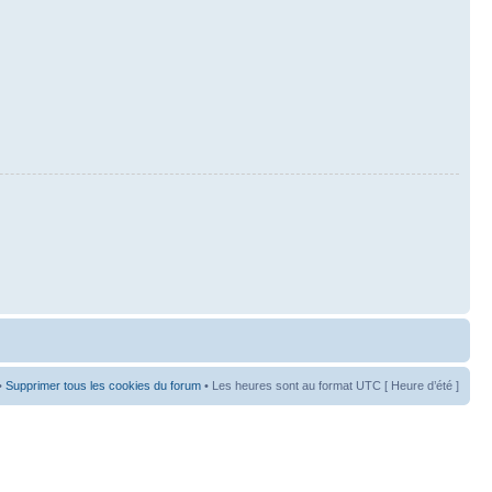
•
Supprimer tous les cookies du forum
• Les heures sont au format UTC [ Heure d’été ]