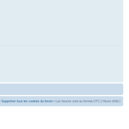
•
Supprimer tous les cookies du forum
• Les heures sont au format UTC [ Heure d’été ]