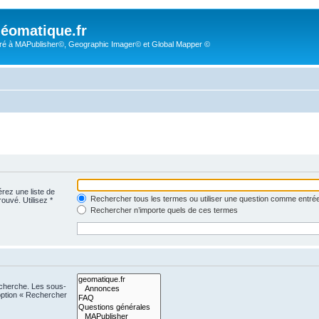
éomatique.fr
é à MAPublisher©, Geographic Imager© et Global Mapper ©
érez une liste de
Rechercher tous les termes ou utiliser une question comme entré
rouvé. Utilisez *
Rechercher n’importe quels de ces termes
echerche. Les sous-
option « Rechercher