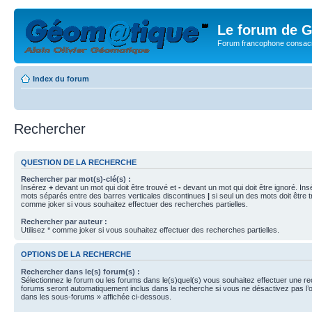
Le forum de G
Forum francophone consacr
Index du forum
Rechercher
QUESTION DE LA RECHERCHE
Rechercher par mot(s)-clé(s) :
Insérez
+
devant un mot qui doit être trouvé et
-
devant un mot qui doit être ignoré. Ins
mots séparés entre des barres verticales discontinues
|
si seul un des mots doit être t
comme joker si vous souhaitez effectuer des recherches partielles.
Rechercher par auteur :
Utilisez * comme joker si vous souhaitez effectuer des recherches partielles.
OPTIONS DE LA RECHERCHE
Rechercher dans le(s) forum(s) :
Sélectionnez le forum ou les forums dans le(s)quel(s) vous souhaitez effectuer une r
forums seront automatiquement inclus dans la recherche si vous ne désactivez pas l’
dans les sous-forums » affichée ci-dessous.