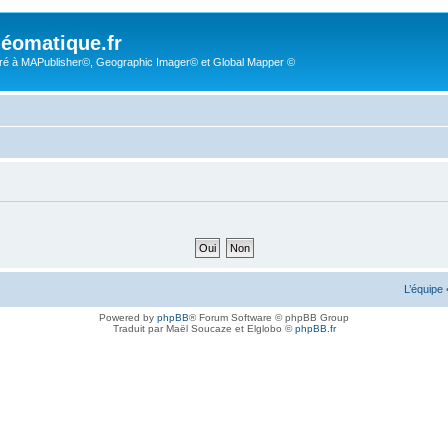
éomatique.fr
é à MAPublisher©, Geographic Imager© et Global Mapper ©
L’équipe
Powered by
phpBB
® Forum Software © phpBB Group
Traduit par Maël Soucaze et Elglobo ©
phpBB.fr