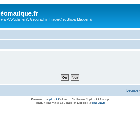
éomatique.fr
é à MAPublisher©, Geographic Imager© et Global Mapper ©
L’équipe
Powered by
phpBB
® Forum Software © phpBB Group
Traduit par Maël Soucaze et Elglobo ©
phpBB.fr