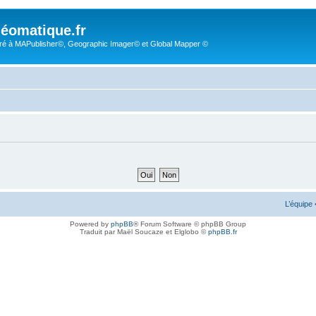
éomatique.fr
é à MAPublisher©, Geographic Imager© et Global Mapper ©
L’équipe
Powered by
phpBB
® Forum Software © phpBB Group
Traduit par Maël Soucaze et Elglobo ©
phpBB.fr