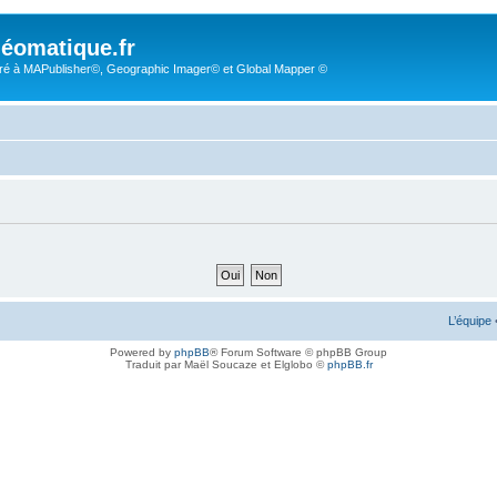
éomatique.fr
é à MAPublisher©, Geographic Imager© et Global Mapper ©
L’équipe
Powered by
phpBB
® Forum Software © phpBB Group
Traduit par Maël Soucaze et Elglobo ©
phpBB.fr