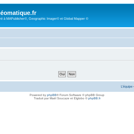
éomatique.fr
é à MAPublisher©, Geographic Imager© et Global Mapper ©
L’équipe
Powered by
phpBB
® Forum Software © phpBB Group
Traduit par Maël Soucaze et Elglobo ©
phpBB.fr