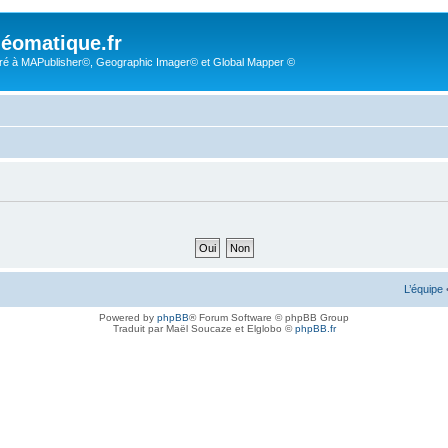
éomatique.fr
é à MAPublisher©, Geographic Imager© et Global Mapper ©
L’équipe
Powered by
phpBB
® Forum Software © phpBB Group
Traduit par Maël Soucaze et Elglobo ©
phpBB.fr