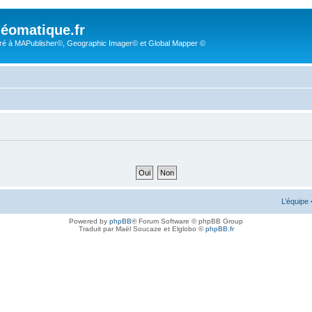
éomatique.fr
é à MAPublisher©, Geographic Imager© et Global Mapper ©
L’équipe
Powered by
phpBB
® Forum Software © phpBB Group
Traduit par Maël Soucaze et Elglobo ©
phpBB.fr