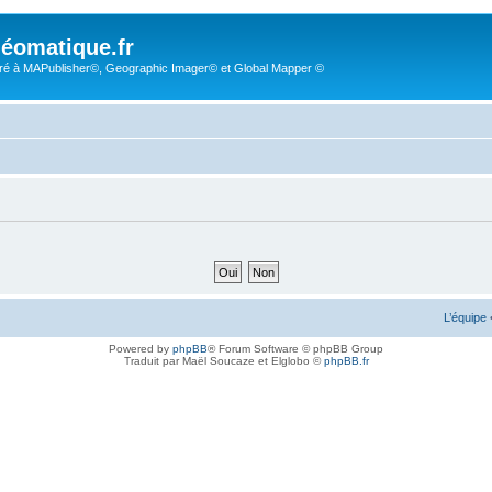
éomatique.fr
é à MAPublisher©, Geographic Imager© et Global Mapper ©
L’équipe
Powered by
phpBB
® Forum Software © phpBB Group
Traduit par Maël Soucaze et Elglobo ©
phpBB.fr