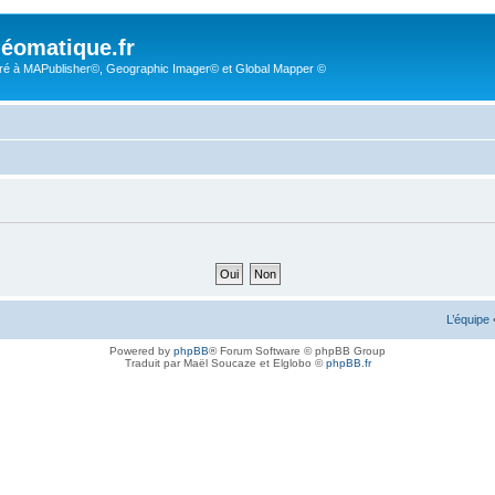
éomatique.fr
é à MAPublisher©, Geographic Imager© et Global Mapper ©
L’équipe
Powered by
phpBB
® Forum Software © phpBB Group
Traduit par Maël Soucaze et Elglobo ©
phpBB.fr