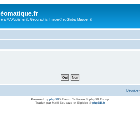
éomatique.fr
é à MAPublisher©, Geographic Imager© et Global Mapper ©
L’équipe
Powered by
phpBB
® Forum Software © phpBB Group
Traduit par Maël Soucaze et Elglobo ©
phpBB.fr