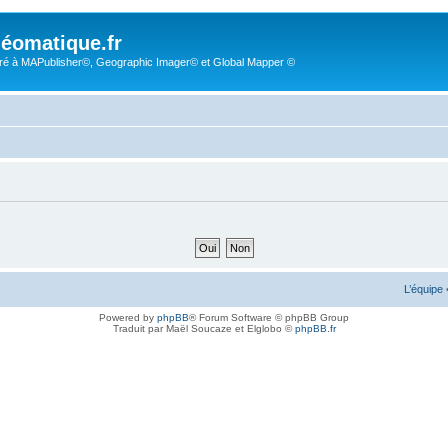
éomatique.fr
é à MAPublisher©, Geographic Imager© et Global Mapper ©
L’équipe
Powered by
phpBB
® Forum Software © phpBB Group
Traduit par Maël Soucaze et Elglobo ©
phpBB.fr