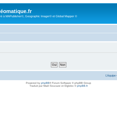
éomatique.fr
é à MAPublisher©, Geographic Imager© et Global Mapper ©
L’équipe
Powered by
phpBB
® Forum Software © phpBB Group
Traduit par Maël Soucaze et Elglobo ©
phpBB.fr