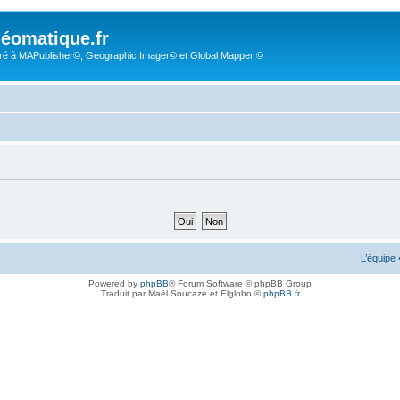
éomatique.fr
é à MAPublisher©, Geographic Imager© et Global Mapper ©
L’équipe
Powered by
phpBB
® Forum Software © phpBB Group
Traduit par Maël Soucaze et Elglobo ©
phpBB.fr