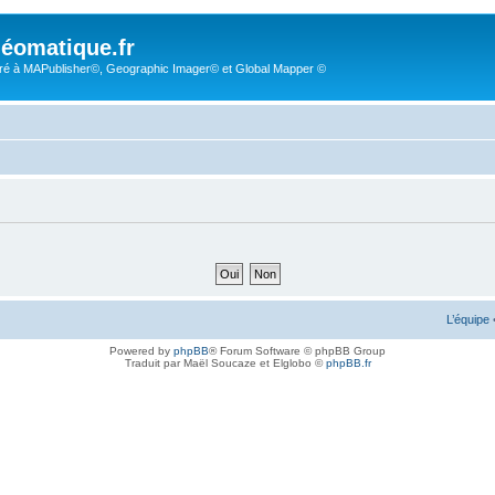
éomatique.fr
é à MAPublisher©, Geographic Imager© et Global Mapper ©
L’équipe
Powered by
phpBB
® Forum Software © phpBB Group
Traduit par Maël Soucaze et Elglobo ©
phpBB.fr