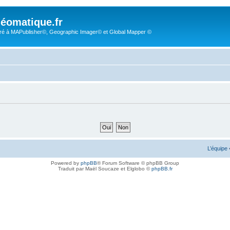
éomatique.fr
é à MAPublisher©, Geographic Imager© et Global Mapper ©
L’équipe
Powered by
phpBB
® Forum Software © phpBB Group
Traduit par Maël Soucaze et Elglobo ©
phpBB.fr