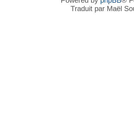
Powered by
phpBB
® F
Traduit par Maël S