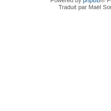
Powered by
phpBB
® F
Traduit par Maël S