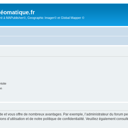
éomatique.fr
é à MAPublisher©, Geographic Imager© et Global Mapper ©
isite
on
pide et vous offre de nombreux avantages. Par exemple, l’administrateur du forum peu
s d’utilisation et de notre politique de confidentialité. Veuillez également consult