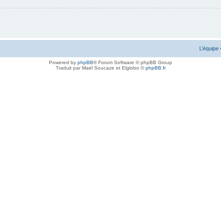
L’équipe
Powered by
phpBB
® Forum Software © phpBB Group
Traduit par Maël Soucaze et Elglobo ©
phpBB.fr