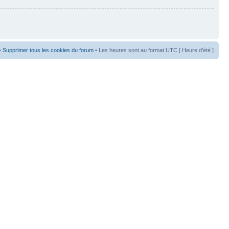
•
Supprimer tous les cookies du forum
• Les heures sont au format UTC [ Heure d’été ]