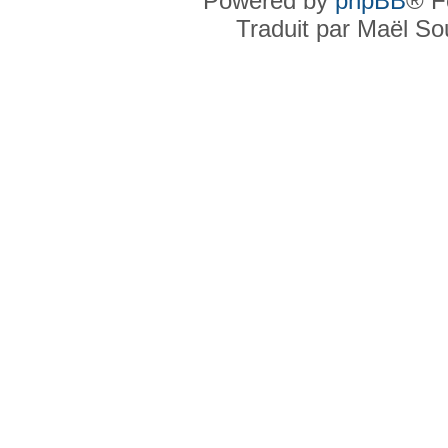
Powered by
phpBB
® F
Traduit par Maël S