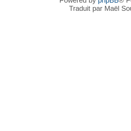
Powered by
phpBB
® F
Traduit par Maël S