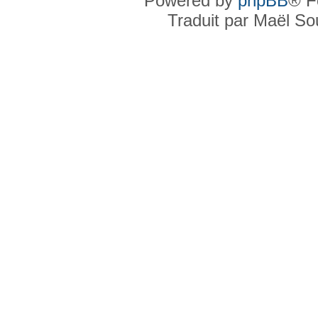
Powered by
phpBB
® F
Traduit par Maël S