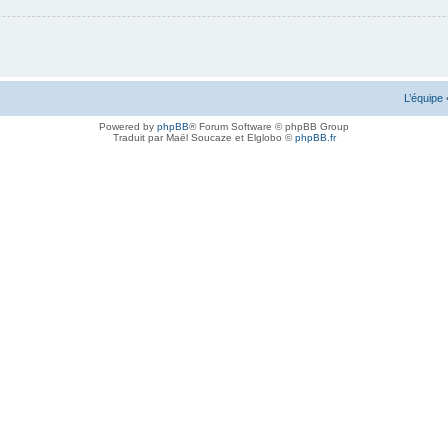
L’équipe
Powered by
phpBB
® Forum Software © phpBB Group
Traduit par Maël Soucaze et Elglobo ©
phpBB.fr