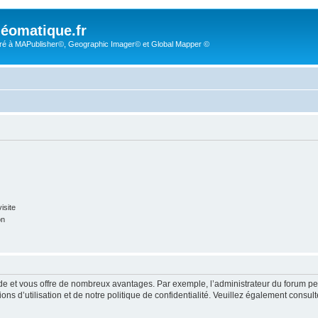
éomatique.fr
é à MAPublisher©, Geographic Imager© et Global Mapper ©
isite
on
pide et vous offre de nombreux avantages. Par exemple, l’administrateur du forum peu
s d’utilisation et de notre politique de confidentialité. Veuillez également consult