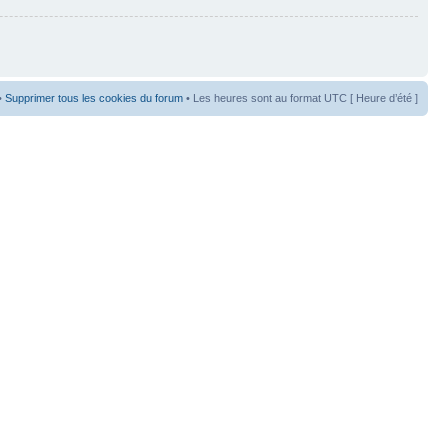
•
Supprimer tous les cookies du forum
• Les heures sont au format UTC [ Heure d’été ]