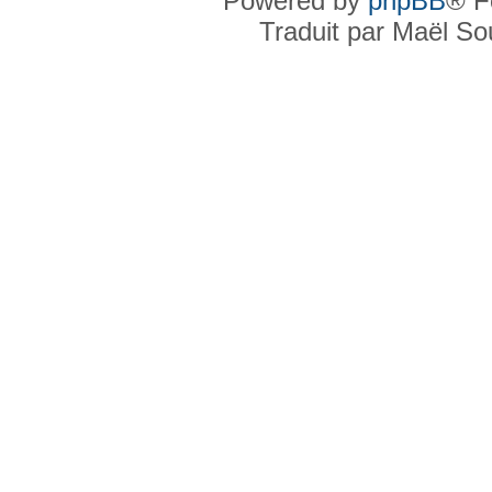
Powered by
phpBB
® F
Traduit par Maël S