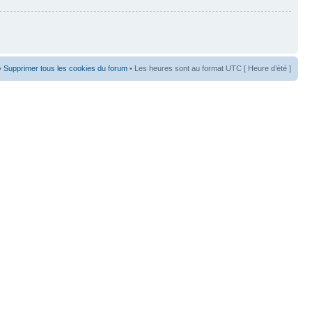
•
Supprimer tous les cookies du forum
• Les heures sont au format UTC [ Heure d’été ]