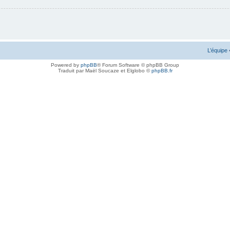
L’équipe
Powered by
phpBB
® Forum Software © phpBB Group
Traduit par Maël Soucaze et Elglobo ©
phpBB.fr