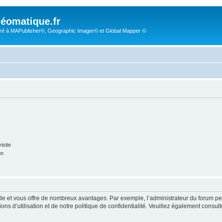
éomatique.fr
é à MAPublisher©, Geographic Imager© et Global Mapper ©
isite
on
pide et vous offre de nombreux avantages. Par exemple, l’administrateur du forum peu
s d’utilisation et de notre politique de confidentialité. Veuillez également consult