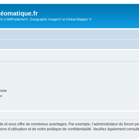
éomatique.fr
é à MAPublisher©, Geographic Imager© et Global Mapper ©
isite
on
pide et vous offre de nombreux avantages. Par exemple, l’administrateur du forum peu
s d’utilisation et de notre politique de confidentialité. Veuillez également consult