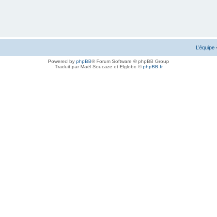
L’équipe
Powered by
phpBB
® Forum Software © phpBB Group
Traduit par Maël Soucaze et Elglobo ©
phpBB.fr