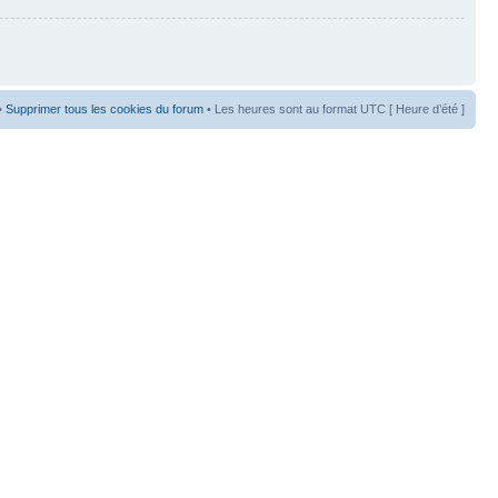
•
Supprimer tous les cookies du forum
• Les heures sont au format UTC [ Heure d’été ]