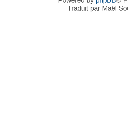
Powered by
phpBB
® F
Traduit par Maël S