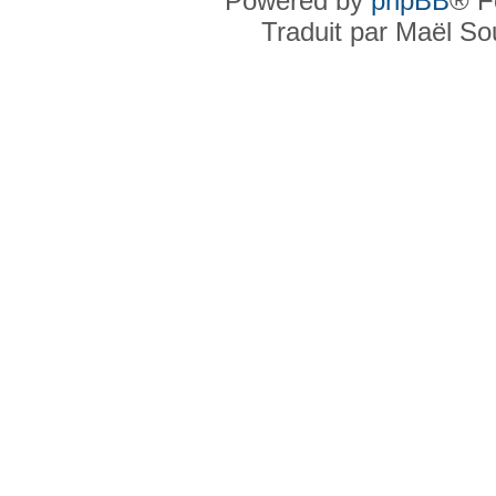
Powered by
phpBB
® F
Traduit par Maël S