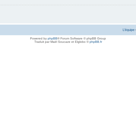
L’équipe
Powered by
phpBB
® Forum Software © phpBB Group
Traduit par Maël Soucaze et Elglobo ©
phpBB.fr