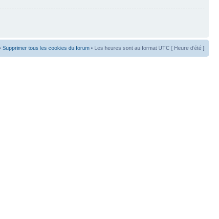
•
Supprimer tous les cookies du forum
• Les heures sont au format UTC [ Heure d’été ]