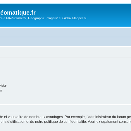
éomatique.fr
é à MAPublisher©, Geographic Imager© et Global Mapper ©
isite
on
pide et vous offre de nombreux avantages. Par exemple, l’administrateur du forum peu
s d’utilisation et de notre politique de confidentialité. Veuillez également consult