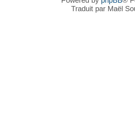
Powered by
phpBB
® F
Traduit par Maël S