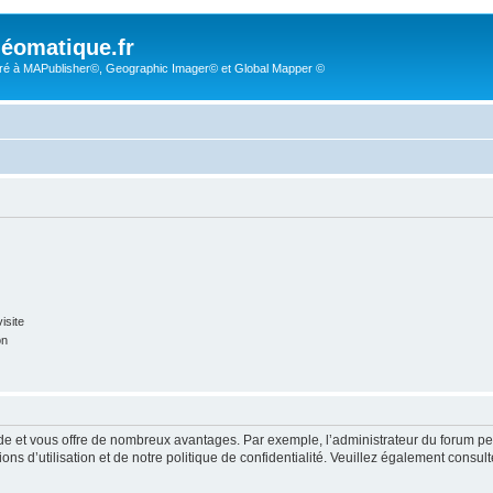
éomatique.fr
é à MAPublisher©, Geographic Imager© et Global Mapper ©
isite
on
pide et vous offre de nombreux avantages. Par exemple, l’administrateur du forum peu
s d’utilisation et de notre politique de confidentialité. Veuillez également consult