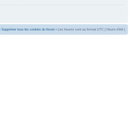
•
Supprimer tous les cookies du forum
• Les heures sont au format UTC [ Heure d’été ]