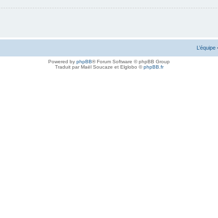
L’équipe
Powered by
phpBB
® Forum Software © phpBB Group
Traduit par Maël Soucaze et Elglobo ©
phpBB.fr