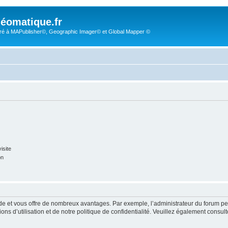
éomatique.fr
é à MAPublisher©, Geographic Imager© et Global Mapper ©
isite
on
pide et vous offre de nombreux avantages. Par exemple, l’administrateur du forum peu
s d’utilisation et de notre politique de confidentialité. Veuillez également consult