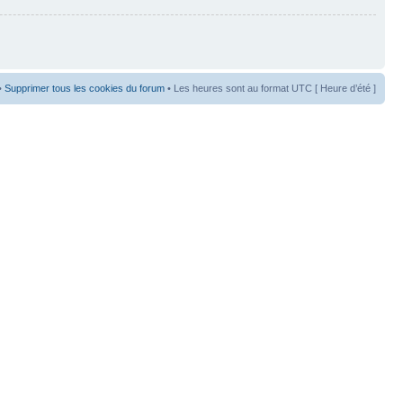
•
Supprimer tous les cookies du forum
• Les heures sont au format UTC [ Heure d’été ]