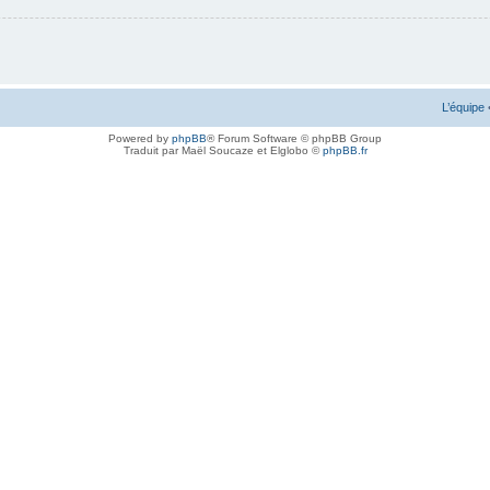
L’équipe
Powered by
phpBB
® Forum Software © phpBB Group
Traduit par Maël Soucaze et Elglobo ©
phpBB.fr