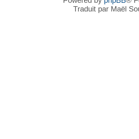
Powered by
phpBB
® F
Traduit par Maël S