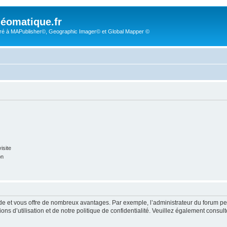
éomatique.fr
é à MAPublisher©, Geographic Imager© et Global Mapper ©
isite
on
pide et vous offre de nombreux avantages. Par exemple, l’administrateur du forum peu
s d’utilisation et de notre politique de confidentialité. Veuillez également consult