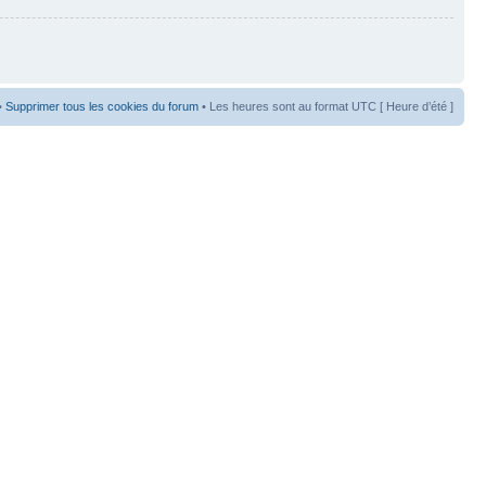
•
Supprimer tous les cookies du forum
• Les heures sont au format UTC [ Heure d’été ]