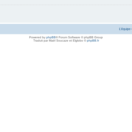
L’équipe
Powered by
phpBB
® Forum Software © phpBB Group
Traduit par Maël Soucaze et Elglobo ©
phpBB.fr