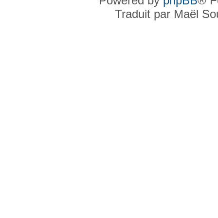
Powered by
phpBB
® F
Traduit par Maël S