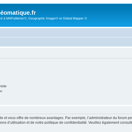
éomatique.fr
é à MAPublisher©, Geographic Imager© et Global Mapper ©
isite
on
pide et vous offre de nombreux avantages. Par exemple, l’administrateur du forum peu
s d’utilisation et de notre politique de confidentialité. Veuillez également consult