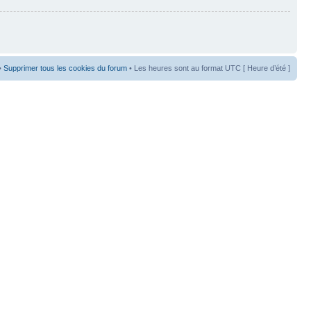
•
Supprimer tous les cookies du forum
• Les heures sont au format UTC [ Heure d’été ]