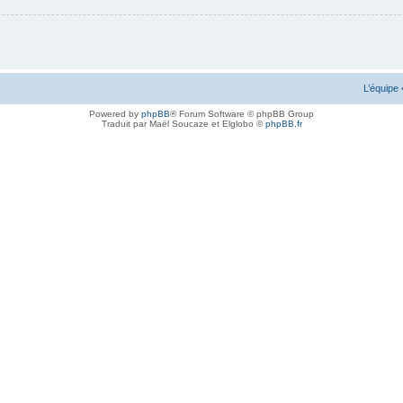
L’équipe
Powered by
phpBB
® Forum Software © phpBB Group
Traduit par Maël Soucaze et Elglobo ©
phpBB.fr