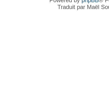
Powered by
phpBB
® F
Traduit par Maël S