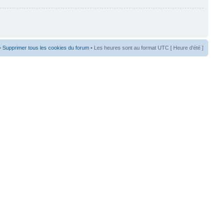
•
Supprimer tous les cookies du forum
• Les heures sont au format UTC [ Heure d’été ]