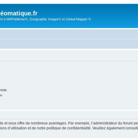
éomatique.fr
é à MAPublisher©, Geographic Imager© et Global Mapper ©
isite
on
pide et vous offre de nombreux avantages. Par exemple, l’administrateur du forum peu
s d’utilisation et de notre politique de confidentialité. Veuillez également consult