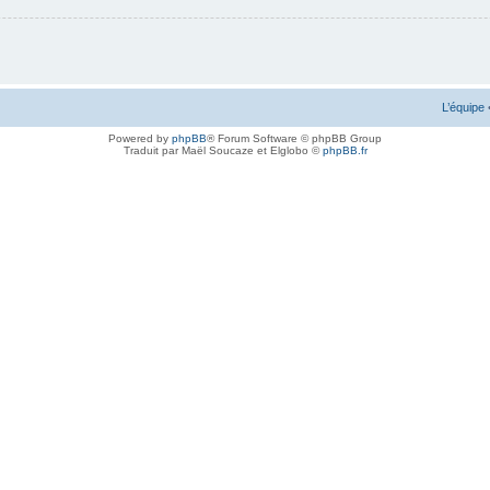
L’équipe
Powered by
phpBB
® Forum Software © phpBB Group
Traduit par Maël Soucaze et Elglobo ©
phpBB.fr