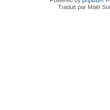
Powered by
phpBB
® F
Traduit par Maël S