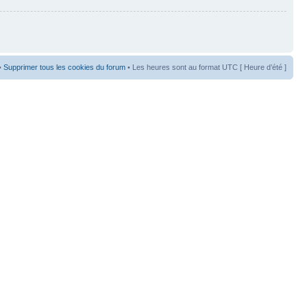
•
Supprimer tous les cookies du forum
• Les heures sont au format UTC [ Heure d’été ]