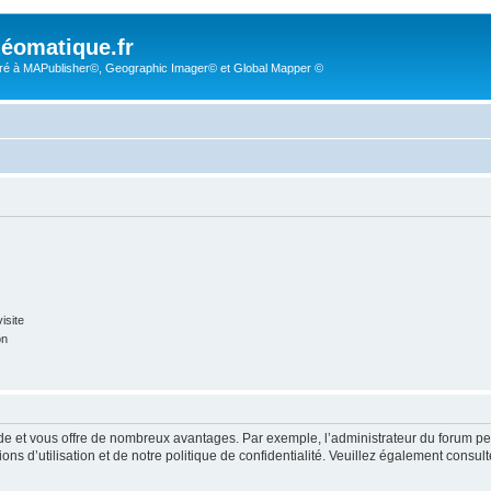
éomatique.fr
é à MAPublisher©, Geographic Imager© et Global Mapper ©
isite
on
pide et vous offre de nombreux avantages. Par exemple, l’administrateur du forum peu
s d’utilisation et de notre politique de confidentialité. Veuillez également consult