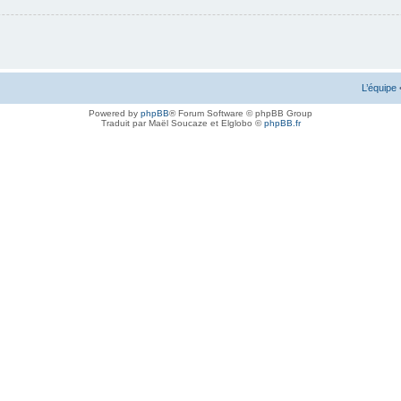
L’équipe
Powered by
phpBB
® Forum Software © phpBB Group
Traduit par Maël Soucaze et Elglobo ©
phpBB.fr