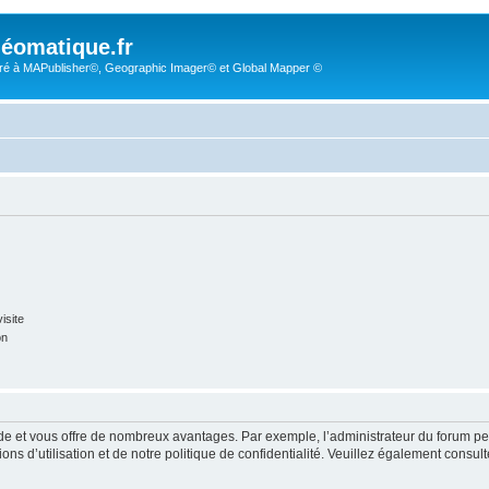
éomatique.fr
é à MAPublisher©, Geographic Imager© et Global Mapper ©
isite
on
pide et vous offre de nombreux avantages. Par exemple, l’administrateur du forum peu
s d’utilisation et de notre politique de confidentialité. Veuillez également consult