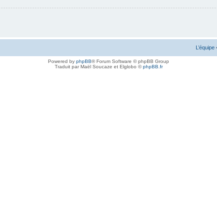
L’équipe
Powered by
phpBB
® Forum Software © phpBB Group
Traduit par Maël Soucaze et Elglobo ©
phpBB.fr