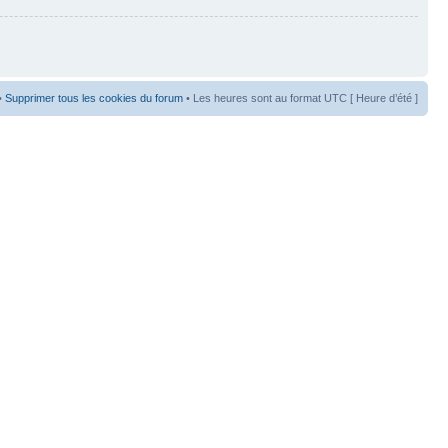
•
Supprimer tous les cookies du forum
• Les heures sont au format UTC [ Heure d’été ]