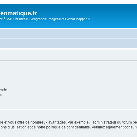
éomatique.fr
é à MAPublisher©, Geographic Imager© et Global Mapper ©
isite
on
pide et vous offre de nombreux avantages. Par exemple, l’administrateur du forum peu
s d’utilisation et de notre politique de confidentialité. Veuillez également consult