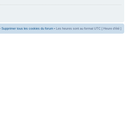
•
Supprimer tous les cookies du forum
• Les heures sont au format UTC [ Heure d’été ]