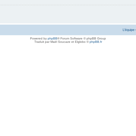
L’équipe
Powered by
phpBB
® Forum Software © phpBB Group
Traduit par Maël Soucaze et Elglobo ©
phpBB.fr