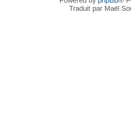
Powered by
phpBB
® F
Traduit par Maël S