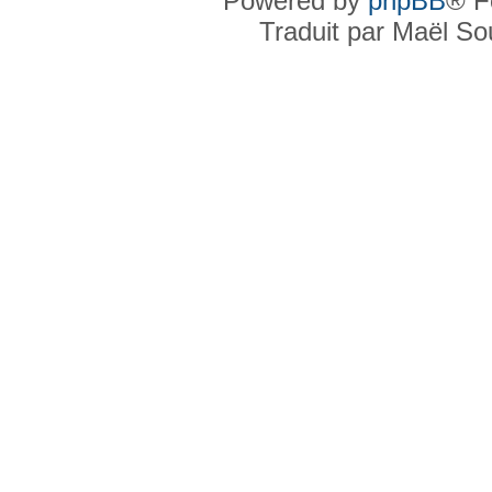
Powered by
phpBB
® F
Traduit par Maël S