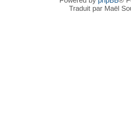
Powered by
phpBB
® F
Traduit par Maël S