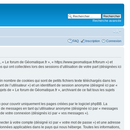
Recherche avancée
FAQ
Inscription
Connexion
 », « Le forum de Géomatique.fr », « https://www.geomatique.fr/forum ») et
qui ont collectées lors des sessions d’utilisation de votre part (désignées ici
n nombre de cookies qui sont de petits fichiers texte téléchargés dans les
nt de l’utilisateur ») et un identifiant de session anonyme (désigné ici par «
ets de « Le forum de Géomatique.fr », archivant de ce fait tous les sujets
 pour couvrir uniquement les pages créées par le logiciel phpBB. La
on de messages en tant qu’utilisateur anonyme (désignée ici par « messages
s de votre connexion (désignés ici par « vos messages »).
ecter à votre compte (désigné ici par « votre mot de passe ») et une adresse
s données applicables dans le pays qui nous héberge. Toutes les informations,