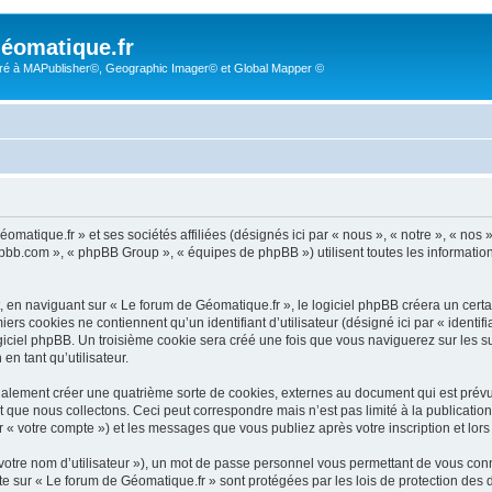
éomatique.fr
é à MAPublisher©, Geographic Imager© et Global Mapper ©
omatique.fr » et ses sociétés affiliées (désignés ici par « nous », « notre », « nos
hpbb.com », « phpBB Group », « équipes de phpBB ») utilisent toutes les informations 
 en naviguant sur « Le forum de Géomatique.fr », le logiciel phpBB créera un certai
rs cookies ne contiennent qu’un identifiant d’utilisateur (désigné ici par « identifia
giciel phpBB. Un troisième cookie sera créé une fois que vous naviguerez sur les suj
en tant qu’utilisateur.
alement créer une quatrième sorte de cookies, externes au document qui est prévu
que nous collectons. Ceci peut correspondre mais n’est pas limité à la publicati
r « votre compte ») et les messages que vous publiez après votre inscription et lor
votre nom d’utilisateur »), un mot de passe personnel vous permettant de vous conn
pte sur « Le forum de Géomatique.fr » sont protégées par les lois de protection de