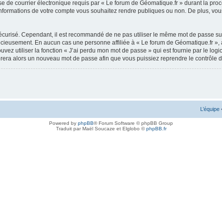
e de courrier électronique requis par « Le forum de Géomatique.fr » durant la procédu
nformations de votre compte vous souhaitez rendre publiques ou non. De plus, vous 
 sécurisé. Cependant, il est recommandé de ne pas utiliser le même mot de passe sur
récieusement. En aucun cas une personne affiliée à « Le forum de Géomatique.fr »,
uvez utiliser la fonction « J’ai perdu mon mot de passe » qui est fournie par le l
nérera alors un nouveau mot de passe afin que vous puissiez reprendre le contrôle 
L’équipe
Powered by
phpBB
® Forum Software © phpBB Group
Traduit par Maël Soucaze et Elglobo ©
phpBB.fr